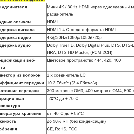
п удлинителя
Мини 4K / 30Hz HDMI через одноядерный 
расширитель
одные сигналы
HDMI
ддержка сигнала
HDMI 1.4 Стандарт формата HDMI
ддержка видео
4K@30Hz/1080p/1080i/720p
ддержка аудио
Dolby TrueHD, Dolby Digital Plus, DTS, DTS
HRA, DTS-HD Master, (PCM-2CH)
ецификации веб-
Цветовое пространство 444, 420, 400
йта
ннектор из волокон
1 x соединитель LC
эффициент передачи
10.2 Гбит/с ((3.4 Гбит/с/ч)
сстояние передачи
300 метров с OM3, 400 метров с OM4, 500
ерационная
-20°
C до + 70°C
мпература
мпература хранения
от -40°C до + 85°C
ажность
до 90% RH (без конденсации)
обрения
CE, RoHS, FCC