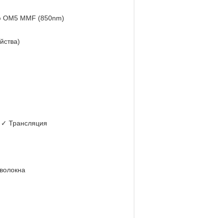
ую OM5 MMF (850nm)
йства)
 ✓ Трансляция
 волокна