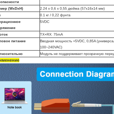
зопасности
змер (WxDxH)
2.24 x 0,6 x 0,55 дюйма (57x16x14 мм)
с
0.1 кг / 0,22 фунта
ерационное
5VDC
пряжение
оток
TX+RX: 75mA
ловое питание
Вводная мощность +5VDC, 0,85A (универса
100~240VAC)
тносительно
Модуль не поддерживает прозрачную пере
именение