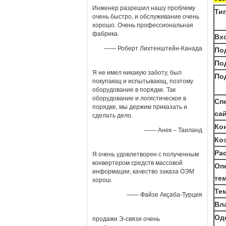
Инженер разрешил нашу проблему
Ти
очень быстро, и обслуживание очень
хорошо. Очень профессиональная
фабрика.
Вх
—— Роберт Лихтенштейн-Канада
По
По
Я не имел никакую заботу, был
По
покупающ и испытывающ, поэтому
оборудование в порядке. Так
оборудование и логистическое в
Сп
порядке, мы держим приказать и
са
сделать дело.
Ко
—— Анек – Таиланд
Ко
Ра
Я очень удовлетворен с полученным
конвертером средств массовой
Оп
информации, качество заказа ОЭМ
те
хорош.
Те
—— Файзе Акçаба-Турция
Вл
Од
продажи Э-связи очень