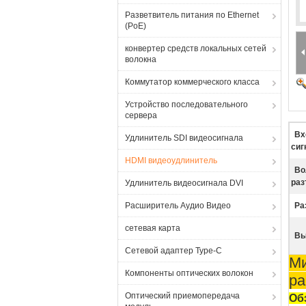
Разветвитель питания по Ethernet
(PoE)
конвертер средств локальных сетей
волокна
Коммутатор коммерческого класса
Устройство последовательного
сервера
Вх
Удлинитель SDI видеосигнала
сиг
HDMI видеоудлинитель
Во
раз
Удлинитель видеосигнала DVI
Расширитель Аудио Видео
Ра
сетевая карта
Вы
Сетевой адаптер Type-C
Ми
Компоненты оптических волокон
ра
Оптический приемопередача
Об