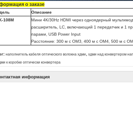
формация о заказе
дель
Описание
K-108M
Мини 4K/30Hz HDMI через одноядерный мультимо
расширитель, LC, включающий 1 передатчик и 1 п
парами, USB Power Input
Расстояние: 300 м с OM3, 400 м с OM4, 500 м с O
,
ег:
наполнитель кабеля оптического волокна хдми
хдми над конвертером на
дми к коробке оптически конвертера
онтактная информация
-link China Technology Co., Ltd.
Оставьте вашу заявку
онтактное лицо:
Swan Chen
елефон:
166 7542 9687
акс:
86-755-8312-8674