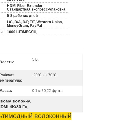
HDMI Fiber Extender
Стандартная экспресс-упаковка
5-8 рабочих дней
L/C, D/A, D/P, T/T, Western Union,
MoneyGram, PayPal
и:
1000 ШТ/МЕСЯЦ
5 В.
Власть:
Рабочая
-20°C к + 70°C
емпература:
Масса:
0,1 кг / 0,22 фунта
овому волокну
,
DMI 4K/30 Гц
льтимодный волоконный