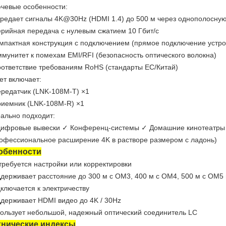
чевые особенности:
ередает сигналы 4K@30Hz (HDMI 1.4) до 500 м через однополосн
ерийная передача с нулевым сжатием 10 Гбит/с
омпактная конструкция с подключением (прямое подключение устро
ммунитет к помехам EMI/RFI (безопасность оптического волокна)
оответствие требованиям RoHS (стандарты ЕС/Китай)
ет включает:
ередатчик (LNK-108M-T) ×1
риемник (LNK-108M-R) ×1
ально подходит:
ифровые вывески ✓ Конференц-системы ✓ Домашние кинотеатры
офессиональное расширение 4K в растворе размером с ладонь)
обенности
требуется настройки или корректировки
держивает расстояние до 300 м с OM3, 400 м с OM4, 500 м с OM5
ключается к электричеству
держивает HDMI видео до 4K / 30Hz
ользует небольшой, надежный оптический соединитель LC
хнические индексы