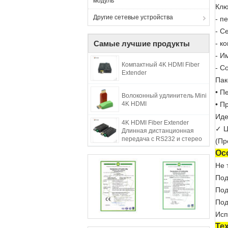
модуль
Клю
Другие сетевые устройства
- п
- С
Самые лучшие продукты
- к
- И
Компактный 4K HDMI Fiber
- С
Extender
Пак
• П
Волоконный удлинитель Mini
4K HDMI
• П
Иде
4K HDMI Fiber Extender
✓ Ц
Длинная дистанционная
передача с RS232 и стерео
(Пр
аудио
Ос
Не 
Под
Под
Под
Исп
Те