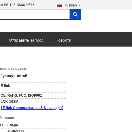
ка:
86-136-8646-9576
Russian
search
Отправить запрос
Новости
ция о продукте:
Гуандун, Китай
E-link
CE, RoHS, FCC, ISO9001
LNK-108M
1E-link Communication & Net...og.pdf
Условия:
за:
1 пара
$140-$179