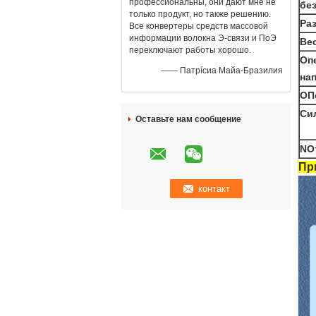
профессиональны, они дают мне не
бе
только продукт, но также решению.
Ра
Все конвертеры средств массовой
информации волокна Э-связи и ПоЭ
Ве
переключают работы хорошо.
Оп
—— Патрíсиа Майа-Бразилия
на
О
П
Си
Оставьте нам сообщение
N
О
Пр