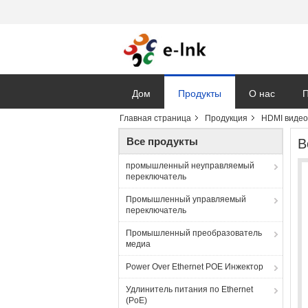
Дом
Продукты
О нас
П
Главная страница
Продукция
HDMI видео
Vr
Все продукты
В
промышленный неуправляемый
переключатель
Промышленный управляемый
переключатель
Промышленный преобразователь
медиа
Power Over Ethernet POE Инжектор
Удлинитель питания по Ethernet
(PoE)