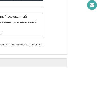
дный волоконный
риемник, используемый
M5
,
полнителя оптического волокна