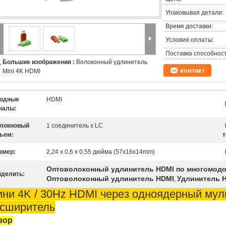
Упаковывая детали:
Время доставки:
Условия оплаты:
Поставка способност
Большие изображения :
Волоконный удлинитель
контакт
Mini 4K HDMI
одные
HDMI
налы:
локновый
1 соединитель x LC
ъем:
т
змер:
2,24 х 0,6 х 0,55 дюйма (57x16x14mm)
Оптоволоконный удлинитель HDMI по многомод
делить:
Оптоволоконный удлинитель HDMI
Удлинитель H
,
ни 4K / 30Hz HDMI через одноядерный му
сширитель
зор