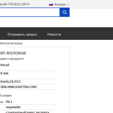
ка:
86-755-8312-8674
Russian
search
Отправить запрос
Новости
hernet-волокна
et-волокна
ция о продукте:
Китай
E-link
RoHS,CE,FCC
ЛНК-ИМК1200ГП60-СФП
Условия:
за:
ПК 1
negotiable
стандартный пакет экспорта