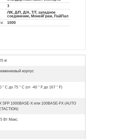
3
Л/К, Д/П, Д/А, Т/Т, западное
соединение, МонейГрам, ПайПал
и:
1000
25 кг
люминиевый корпус
0 ° C до 75 ° C (от -40 ° F до 167 ° F)
 X SFP 1000BASE-X или 100BASE-FX (AUTO
ETACTION)
5 Вт Макс.