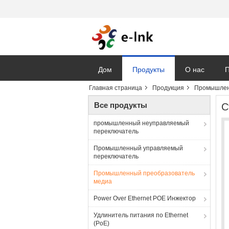
Дом
Продукты
О нас
П
Главная страница
Продукция
Промышлен
Vr
Все продукты
С
промышленный неуправляемый
переключатель
Промышленный управляемый
переключатель
Промышленный преобразователь
медиа
Power Over Ethernet POE Инжектор
Удлинитель питания по Ethernet
(PoE)