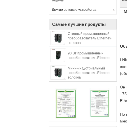
модуль
Другие сетевые устройства
М
Самые лучшие продукты
Стенный промышленный
преобразователь Ethernet-
волокна
Об
90 Вт промышленный
преобразователь Ethernet
LNK
вне
Мини-индустриальный
преобразователь Ethernet-
(об
волокна
Он 
+75
Eth
По 
мно