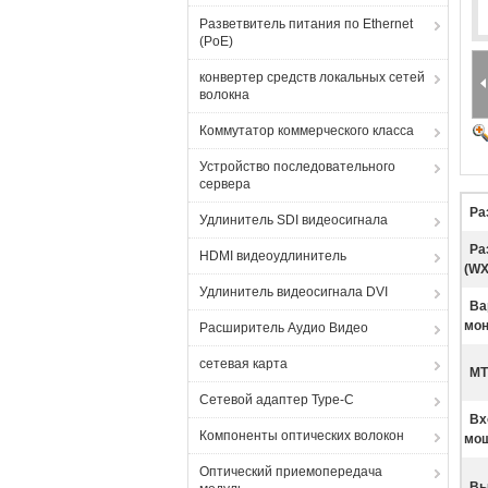
Разветвитель питания по Ethernet
(PoE)
конвертер средств локальных сетей
волокна
Коммутатор коммерческого класса
Устройство последовательного
сервера
Ра
Удлинитель SDI видеосигнала
Ра
HDMI видеоудлинитель
(WX
Удлинитель видеосигнала DVI
Ва
мон
Расширитель Аудио Видео
сетевая карта
МТ
Сетевой адаптер Type-C
Вх
Компоненты оптических волокон
мощ
Оптический приемопередача
Вы