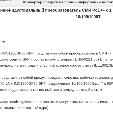
Конвертер средств массовой информации волок
ини-индустриальный преобразователь СМИ PoE++ с 1 п
10/100/1000T
зор
-IMC1200GP60-SFP представляет собой преобразователь СМИ типа 
шние модули SFP и соответствует стандарту EN55022.Порт Ethern
орудование для подачи энергии), которое соответствует IEEE802.3Б
представляет собой продукт твердого качества, рабочая температур
°C. LNK-IMC1200GP60-SFP поддерживает 10/100/1000Base-T с 60W
ernet поддерживает как полный, так и полудуплексный режим.
мере необходимости пользователи могут использовать различные
гомодные волокна, 1/2 ядра).