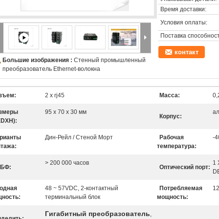
Время доставки:
Условия оплаты:
Поставка способност
контакт
Большие изображения :
Стенный промышленный
преобразователь Ethernet-волокна
зъем:
2 x rj45
Масса:
0,
змеры
95 x 70 x 30 мм
а
Корпус:
DXH):
рианты
Дин-Рейл / Стеной Морт
Рабочая
-4
тажа:
температура:
> 200 000 часов
1
БФ:
Оптический порт:
D
одная
48 ~ 57VDC, 2-контактный
Потребляемая
12
ность:
терминальный блок
мощность:
Гигабитный преобразователь
,
делить: