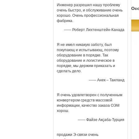
Инженер разрешил нашу проблему
Ос
очень быстро, и обслуживание очень
хорошо. Очень профессиональная
фабрика.
—— Роберт Лихтенштейн-Канада
Я не имел никакую заботу, был
покупающ и испытывающ, поэтому
оборудование в порядке. Так
оборудование и логистическое в
порядке, мы держим приказать и
сделать дело.
—— Анек – Таиланд
Я очень удовлетворен с полученным
конвертером средств массовой
информации, качество заказа ОЭМ
хорош.
—— Файзе Акçаба-Турция
продажи Э-связи очень