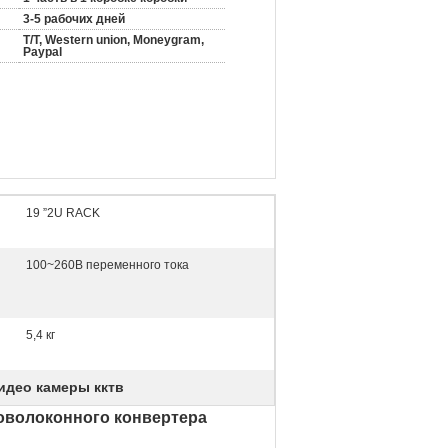
3-5 рабочих дней
T/T, Western union, Moneygram,
Paypal
19 ”2U RACK
100~260В переменного тока
5,4 кг
идео камеры кктв
оволоконного конвертера