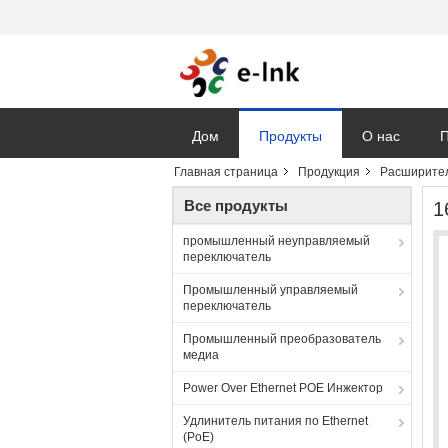
Дом
Продукты
О нас
П
Главная страница
Продукция
Расширител
Vr
Все продукты
1
промышленный неуправляемый
переключатель
Промышленный управляемый
переключатель
Промышленный преобразователь
медиа
Power Over Ethernet POE Инжектор
Удлинитель питания по Ethernet
(PoE)