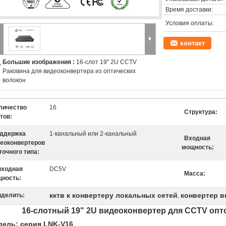
Время доставки:
Условия оплаты:
контакт
Большие изображения :
16-слот 19" 2U CCTV
Раковина для видеоконвертера из оптических
волокон
личество
16
Структура:
тов:
ддержка
1-канальный или 2-канальный
Входная
еоконвертеров
мощность:
точного типа:
ходная
DC5V
Масса:
ность:
кктв к конвертеру локальных сетей
конвертер в
делить:
,
16-слотный 19" 2U видеоконвертер для CCTV опт
ель: серия LNK-V16