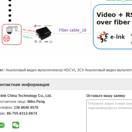
,
ег:
Аналоговый видео мультиплексор HDCVI
2Ch Аналоговый видео мультип
онтактная информация
-link China Technology Co., Ltd.
Оставьте вашу заявку
онтактное лицо:
Mike Peng
елефон:
136 8646 9576
акс:
86-755-8312-8674