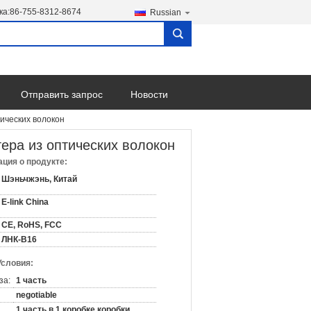
ка:
86-755-8312-8674
Russian
search
Отправить запрос
Новости
ических волокон
ера из оптических волокон
ция о продукте:
Шэньчжэнь, Китай
E-link China
CE, RoHS, FCC
ЛНК-В16
Условия:
за:
1 часть
negotiable
1 часть в 1 коробке коробки