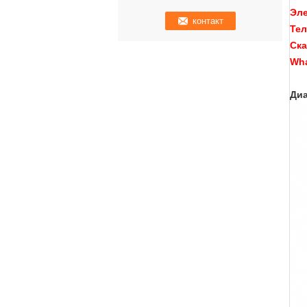
Эле
Тел
Ска
Wha
Диа