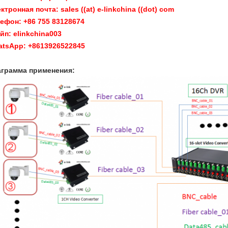
ктронная почта: sales ((at) e-linkchina ((dot) com
ефон: +86 755 83128674
йп: elinkchina003
tsApp: +8613926522845
грамма применения: