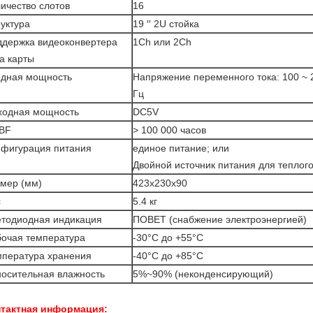
ичество слотов
16
уктура
19 ′′ 2U стойка
держка видеоконвертера
1Ch или 2Ch
а карты
одная мощность
Напряжение переменного тока: 100 ~ 2
Гц
ходная мощность
DC5V
BF
> 100 000 часов
нфигурация питания
единое питание; или
Двойной источник питания для теплог
мер (мм)
423х230х90
с
5.4 кг
етодиодная индикация
ПОВЕТ (снабжение электроэнергией)
очая температура
-30°C до +55°C
мпература хранения
-40°C до +85°C
осительная влажность
5%~90% (неконденсирующий)
тактная информация: