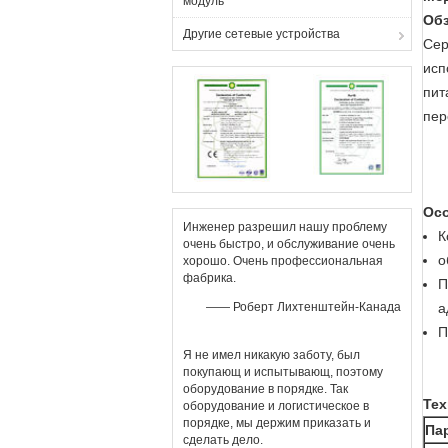
модуль
Об
Другие сетевые устройства
Сер
исп
пит
пер
Ос
Инженер разрешил нашу проблему
К
очень быстро, и обслуживание очень
о
хорошо. Очень профессиональная
фабрика.
П
—— Роберт Лихтенштейн-Канада
а
П
Я не имел никакую заботу, был
покупающ и испытывающ, поэтому
оборудование в порядке. Так
Тех
оборудование и логистическое в
порядке, мы держим приказать и
Па
сделать дело.