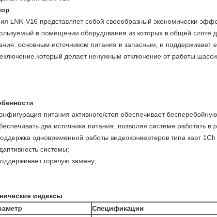
зор
ия LNK-V16 представляет собой своеобразный экономически эффе
ользуемый в помещении оборудования.из которых в общей слоте 
ания: основным источником питания и запасным, и поддерживает е
еключение.который делает ненужным отключение от работы шасси 
обенности
онфигурация питания активного/стоп обеспечивает бесперебойную
беспечивать два источника питания, позволяя системе работать в 
оддержка одновременной работы видеоконвертеров типа карт 1Ch 
даптивность системы;
оддерживает горячую замену;
нические индексы
раметр
Спецификации