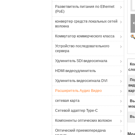
Разветвитель питания по Ethernet
(PoE)
конвертер средств локальных сетей
волокна
Коммутатор коммерческого класса
Устройство последовательного
сервера
Удлинитель SDI видеосигнала
Ко
сло
HDMI видеоудлинитель
По
Удлинитель видеосигнала DVI
вид
Расширитель Аудио Видео
кар
сетевая карта
Вы
мощ
Сетевой адаптер Type-C
Вы
Компоненты оптических волокон
Оптический приемопередача
Мод