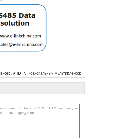
,
лексер
AHD TVI Коаксиальный Мультиплексор