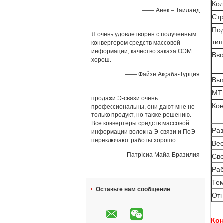
Кол
—— Анек – Таиланд
Стр
Под
Я очень удовлетворен с полученным
тип
конвертером средств массовой
информации, качество заказа ОЭМ
Вв
хорош.
—— Файзе Акçаба-Турция
Вы
MT
продажи Э-связи очень
Ко
профессиональны, они дают мне не
только продукт, но также решению.
Все конвертеры средств массовой
Раз
информации волокна Э-связи и ПоЭ
переключают работы хорошо.
Ве
—— Патрíсиа Майа-Бразилия
Св
Раб
Те
Оставьте нам сообщение
Отн
Кон