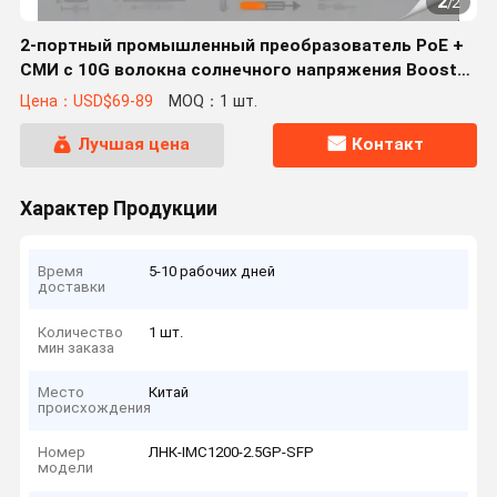
2
/
2
2-портный промышленный преобразователь PoE +
СМИ с 10G волокна солнечного напряжения Booster
поддерживает 12-48V вход обеспечивает 60W PoE +
Цена：USD$69-89
MOQ：1 шт.
мощность для требовательных сетей
Лучшая цена
Контакт
Характер Продукции
Время
5-10 рабочих дней
доставки
Количество
1 шт.
мин заказа
Место
Китай
происхождения
Номер
ЛНК-IMC1200-2.5GP-SFP
модели